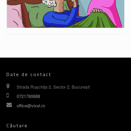
Date de contact
Strada Rușchița 2, Sector 2, București
0721780888
office@vixel.ro
Căutare