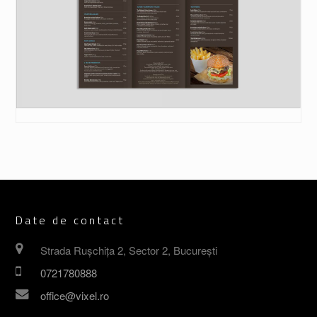
Date de contact
Strada Rușchița 2, Sector 2, București
0721780888
office@vixel.ro