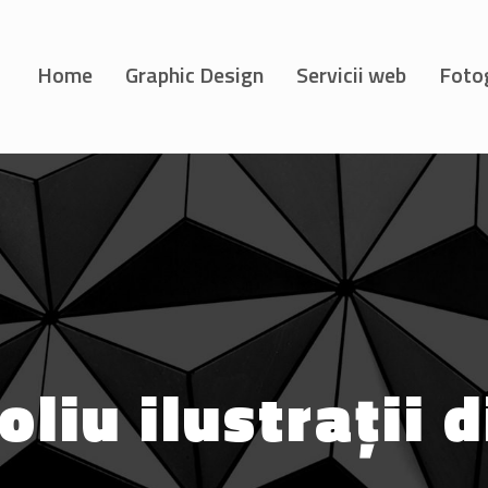
Home
Graphic Design
Servicii web
Foto
oliu ilustrații d