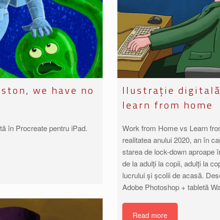
ouston, we have no
Ilustrație digita
learn from home
izată în Procreate pentru iPad.
Work from Home vs Learn from H
realitatea anului 2020, an în 
starea de lock-down aproape în
de la adulți la copii, adulți la 
lucrului și școlii de acasă. Desen
Adobe Photoshop + tabletă Wa
Read more