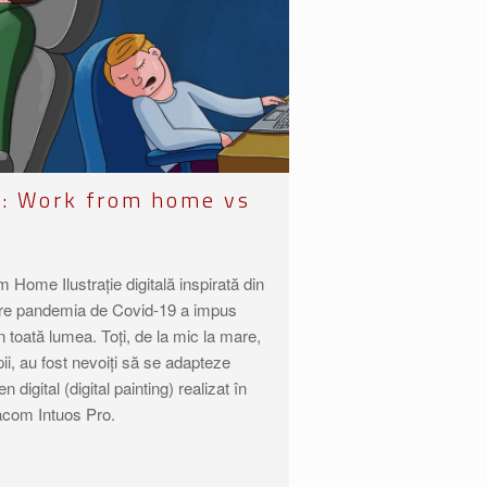
lă: Work from home vs
ome Ilustrație digitală inspirată din
care pandemia de Covid-19 a impus
 toată lumea. Toți, de la mic la mare,
copii, au fost nevoiți să se adapteze
 digital (digital painting) realizat în
com Intuos Pro.