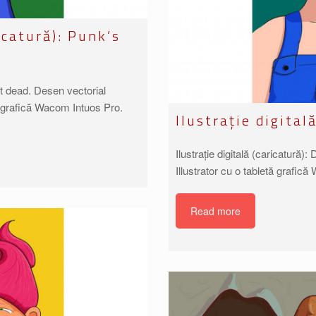
ricatură): Punk’s
not dead. Desen vectorial
tă grafică Wacom Intuos Pro.
Ilustrație digital
Ilustrație digitală (caricatură)
Illustrator cu o tabletă grafic
Read more