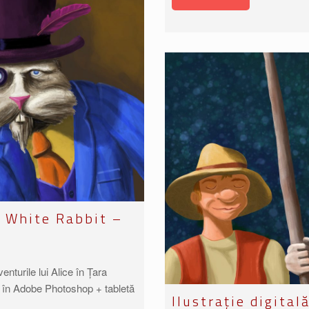
e White Rabbit –
venturile lui Alice în Țara
ng) în Adobe Photoshop + tabletă
Ilustrație digital