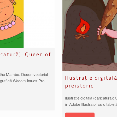
ricatură): Queen of
of the Mambo. Desen vectorial
Ilustrație digital
tă grafică Wacom Intuos Pro.
preistoric
Ilustrație digitală (caricatură)
în Adobe Illustrator cu o tabl