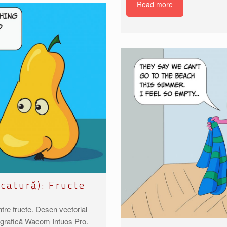
Read more
icatură): Fructe
între fructe. Desen vectorial
tă grafică Wacom Intuos Pro.