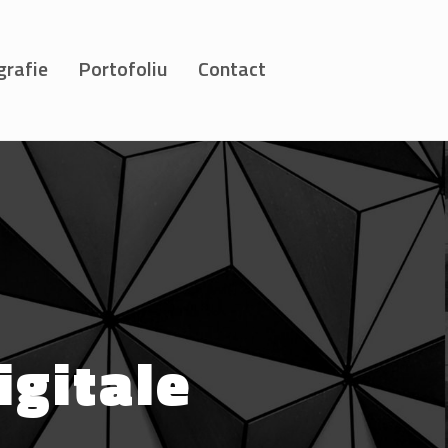
grafie
Portofoliu
Contact
igitale