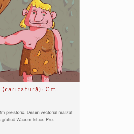
ă (caricatură): Om
: Om preistoric. Desen vectorial realizat
etă grafică Wacom Intuos Pro.