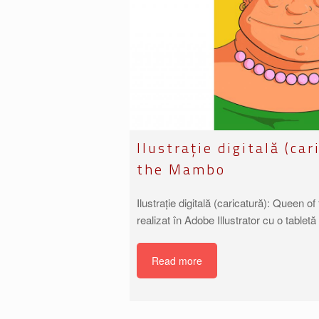
Ilustrație digitală (ca
the Mambo
Ilustrație digitală (caricatură): Queen 
realizat în Adobe Illustrator cu o table
Read more