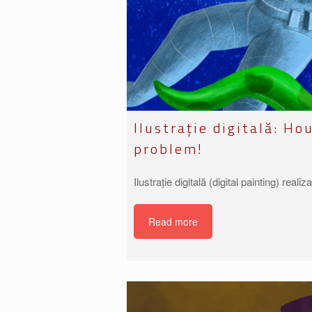
Ilustrație digitală: H
problem!
Ilustrație digitală (digital painting) real
Read more