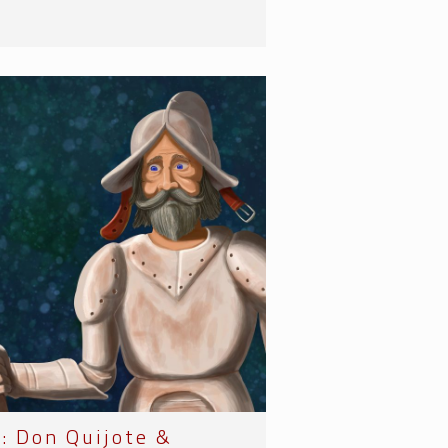
ă: Don Quijote &