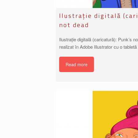
Ilustrație digitală (ca
not dead
Ilustrație digitală (caricatură): Punk’s 
realizat în Adobe Illustrator cu o table
Read more