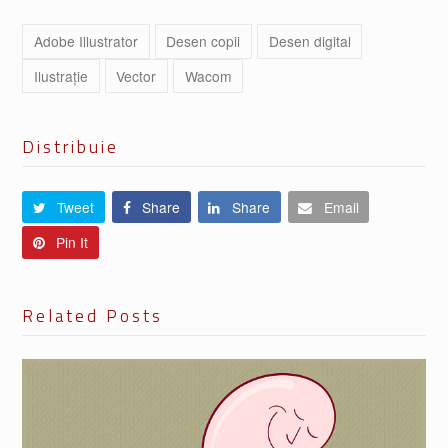
Adobe Illustrator
Desen copii
Desen digital
Ilustrație
Vector
Wacom
Distribuie
Tweet
Share
Share
Email
Pin It
Related Posts