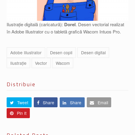
Ilustrație digitală (caricatură):
Dorel
. Desen vectorial realizat
în Adobe Illustrator cu o tabletă grafică Wacom Intuos Pro.
Adobe Illustrator
Desen copii
Desen digital
Ilustrație
Vector
Wacom
Distribuie
Tweet
Share
Share
Email
Pin It